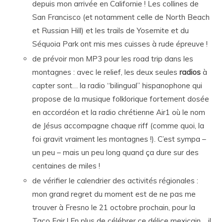
depuis mon arrivée en Californie ! Les collines de
San Francisco (et notamment celle de North Beach
et Russian Hill) et les trails de Yosemite et du
Séquoia Park ont mis mes cuisses à rude épreuve !
de prévoir mon MP3 pour les road trip dans les
montagnes : avec le relief, les deux seules
radios
à
capter sont… la radio “bilingual” hispanophone qui
propose de la musique folklorique fortement dosée
en accordéon et la radio chrétienne Air1 où le nom
de Jésus accompagne chaque riff (comme quoi, la
foi gravit vraiment les montagnes !). C’est sympa –
un peu – mais un peu long quand ça dure sur des
centaines de miles !
de vérifier le calendrier des activités régionales :
mon grand regret du moment est de ne pas me
trouver à Fresno le 21 octobre prochain, pour la
Taco Fair ! En plus de célébrer ce délice mexicain… il