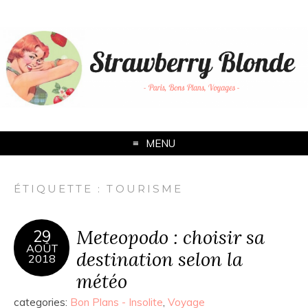
MENU
ÉTIQUETTE :
TOURISME
Meteopodo : choisir sa
29
AOÛT
destination selon la
2018
météo
categories:
Bon Plans - Insolite
,
Voyage