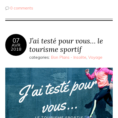
0 comments
J’ai testé pour vous… le
07
AVR
tourisme sportif
2018
categories:
Bon Plans - Insolite
,
Voyage