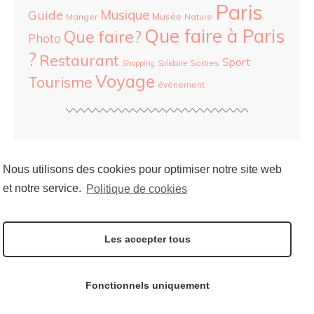
Paris
Musique
Guide
Musée
Manger
Nature
Que faire à Paris
Que faire?
Photo
?
Restaurant
Sport
Sorties
Shopping
Solidaire
Voyage
Tourisme
évènement
ARCHIVES
Nous utilisons des cookies pour optimiser notre site web
et notre service.
Politique de cookies
SOCIAL
Les accepter tous
Follow me on:
Fonctionnels uniquement