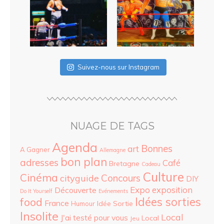
Suivez-nous sur Instagram
NUAGE DE TAGS
Agenda
Bonnes
art
A Gagner
Allemagne
bon plan
adresses
Café
Bretagne
Cadeau
Culture
Cinéma
Concours
cityguide
DIY
Expo
exposition
Découverte
Do It Yourself
Evénements
food
Idées sorties
France
Idée Sortie
Humour
Insolite
Local
J'ai testé pour vous
Local
Jeu