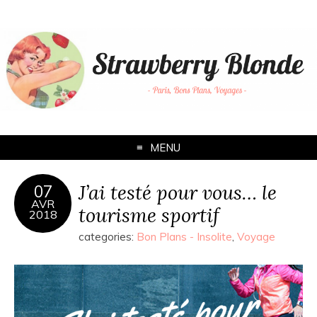
MENU
J’ai testé pour vous… le
07
AVR
tourisme sportif
2018
categories:
Bon Plans - Insolite
,
Voyage