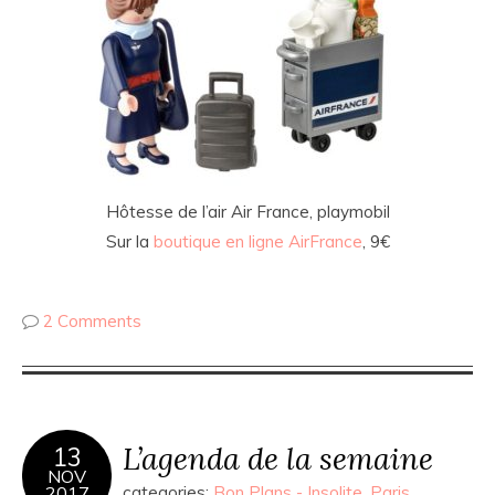
Hôtesse de l’air Air France, playmobil
Sur la
boutique en ligne AirFrance
, 9€
2 Comments
L’agenda de la semaine
13
NOV
2017
categories:
Bon Plans - Insolite
,
Paris