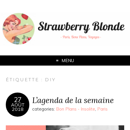
MENU
ÉTIQUETTE :
DIY
L’agenda de la semaine
27
AOÛT
2018
categories:
Bon Plans - Insolite
,
Paris