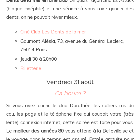
Dents de la mer
en ciné club
. Un quizz façon Sharks Attack
(blague cinéphile) et une séance à vous faire grincer des
dents, on ne pouvait rêver mieux.
Ciné Club Les Dents de la mer
Gaumont Alésia, 73, avenue du Général Leclerc,
75014 Paris
Jeudi 30 à 20h00
Billetterie
Vendredi 31 août
Ca boum ?
Si vous avez connu le club Dorothée, les colliers ras du
cou, les pogs et le téléphone fixe qui coupait votre (très
lente) connexion internet, cette soirée est faite pour vous.
Le
meilleur des années 80
vous attend à la Bellevilloise et
le voyage dans le temps est assuré. Entrée gratuite pour