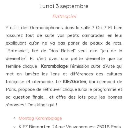
Lundi 3 septembre
Ratespiel
Y a-t-il des Germanophones dans la salle ? Oui ? Et bien
rassurez tout de suite vos petits camarades en leur
expliquant qu’on ne va pas parler de peaux de rats.
“Ratespiel”, tiré de “das Rätsel” veut dire “jeu de la
devinette”. Et c’est avec une petite devinette que se
termine chaque
Karambolage
, l’émission culte d’Arte qui
met en lumière les liens et différences des cultures
française et allemande. Le
KIEZGarten
, bar allemand de
Paris, propose de retrouver chaque lundi le programme et
sa question finale… et offre des lots pour les bonnes
réponses ! Das klingt gut !
Montag Karambolage
KIEZ Biergarten, 24 rue Vauvenargues, 75018 Paris