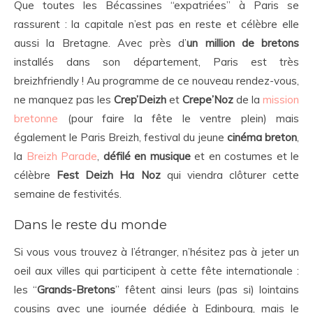
Que toutes les Bécassines “expatriées” à Paris se
rassurent : la capitale n’est pas en reste et célèbre elle
aussi la Bretagne. Avec près d’
un million de bretons
installés dans son département, Paris est très
breizhfriendly ! Au programme de ce nouveau rendez-vous,
ne manquez pas les
Crep’Deizh
et
Crepe’Noz
de la
mission
bretonne
(pour faire la fête le ventre plein) mais
également le Paris Breizh, festival du jeune
cinéma breton
,
la
Breizh Parade
,
défilé en musique
et en costumes et le
célèbre
Fest Deizh Ha Noz
qui viendra clôturer cette
semaine de festivités.
Dans le reste du monde
Si vous vous trouvez à l’étranger, n’hésitez pas à jeter un
oeil aux villes qui participent à cette fête internationale :
les “
Grands-Bretons
” fêtent ainsi leurs (pas si) lointains
cousins avec une journée dédiée à Edinbourg, mais le