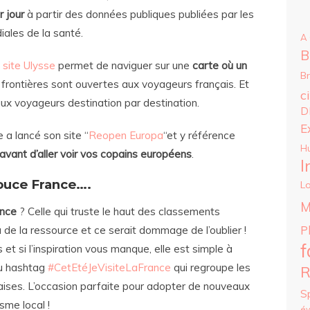
r jour
à partir des données publiques publiées par les
ales de la santé.
A
B
e
site Ulysse
permet de naviguer sur une
carte où un
B
 frontières sont ouvertes aux voyageurs français. Et
c
aux voyageurs destination par destination.
D
E
a lancé son site “
Reopen Europa
“et y référence
H
 avant d’aller voir vos copains européens
.
I
uce France….
Lo
M
ance
? Celle qui truste le haut des classements
P
de la ressource et ce serait dommage de l’oublier !
f
t si l’inspiration vous manque, elle est simple à
 au hashtag
#CetEtéJeVisiteLaFrance
qui regroupe les
R
çaises. L’occasion parfaite pour adopter de nouveaux
S
sme local !
é