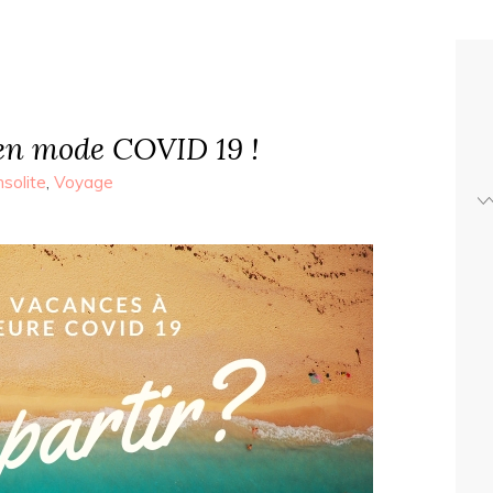
en mode COVID 19 !
nsolite
,
Voyage