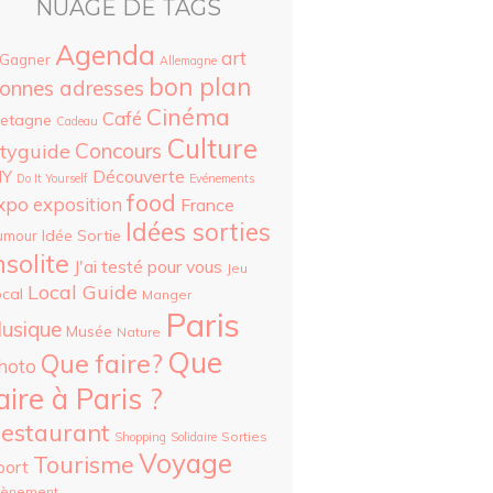
NUAGE DE TAGS
Agenda
art
 Gagner
Allemagne
bon plan
onnes adresses
Cinéma
Café
retagne
Cadeau
Culture
Concours
ityguide
Découverte
IY
Do It Yourself
Evénements
food
xpo
exposition
France
Idées sorties
Idée Sortie
umour
nsolite
J'ai testé pour vous
Jeu
Local Guide
cal
Manger
Paris
usique
Musée
Nature
Que
Que faire?
hoto
aire à Paris ?
estaurant
Sorties
Shopping
Solidaire
Voyage
Tourisme
port
vènement