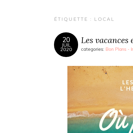
ÉTIQUETTE :
LOCAL
Les vacances 
20
JUIL
2020
categories:
Bon Plans - I