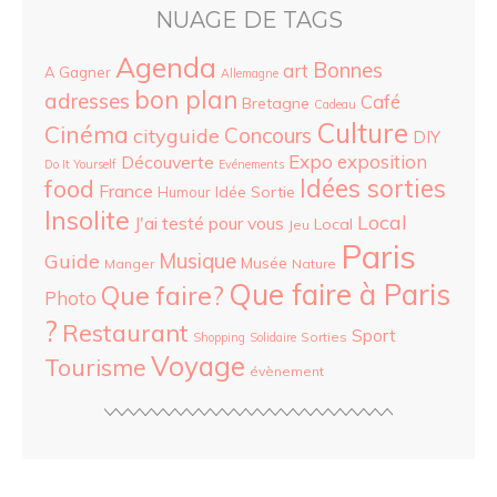
NUAGE DE TAGS
Agenda
Bonnes
art
A Gagner
Allemagne
bon plan
adresses
Café
Bretagne
Cadeau
Culture
Cinéma
Concours
cityguide
DIY
Expo
exposition
Découverte
Do It Yourself
Evénements
food
Idées sorties
France
Idée Sortie
Humour
Insolite
Local
J'ai testé pour vous
Local
Jeu
Paris
Musique
Guide
Musée
Manger
Nature
Que faire à Paris
Que faire?
Photo
?
Restaurant
Sport
Sorties
Shopping
Solidaire
Voyage
Tourisme
évènement
ARCHIVES