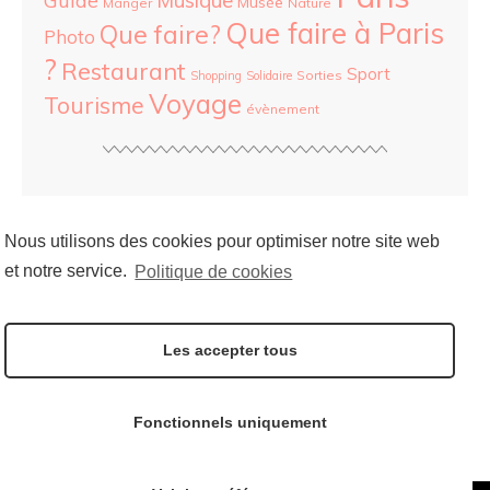
Guide
Musée
Manger
Nature
Que faire à Paris
Que faire?
Photo
?
Restaurant
Sport
Sorties
Shopping
Solidaire
Voyage
Tourisme
évènement
ARCHIVES
Nous utilisons des cookies pour optimiser notre site web
et notre service.
Politique de cookies
SOCIAL
Les accepter tous
Follow me on:
Fonctionnels uniquement