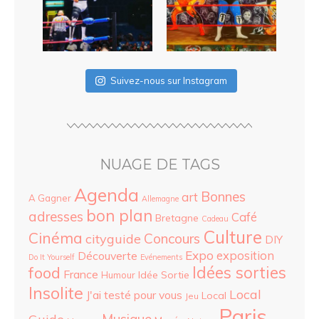
Suivez-nous sur Instagram
NUAGE DE TAGS
Agenda
Bonnes
art
A Gagner
Allemagne
bon plan
adresses
Café
Bretagne
Cadeau
Culture
Cinéma
Concours
cityguide
DIY
Expo
exposition
Découverte
Do It Yourself
Evénements
food
Idées sorties
France
Idée Sortie
Humour
Insolite
Local
J'ai testé pour vous
Local
Jeu
Paris
Musique