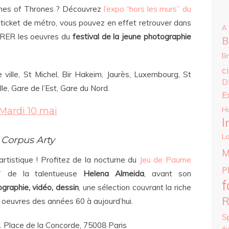
ames of Thrones ? Découvrez
l’expo “hors les murs” du
n ticket de métro, vous pouvez en effet retrouver dans
A
 RER les oeuvres du
festival de la jeune photographie
B
B
c
 ville, St Michel, Bir Hakeim, Jaurès, Luxembourg, St
D
e, Gare de l’Est, Gare du Nord.
E
Mardi 10 mai
H
I
Lo
Corpus Arty
M
rtistique ! Profitez de la nocturne du
Jeu de Paume
P
”
de la talentueuse
Helena Almeida
, avant son
f
ographie, vidéo, dessin
, une sélection couvrant la riche
R
es oeuvres des années 60 à aujourd’hui.
S
 1 Place de la Concorde, 75008 Paris
é