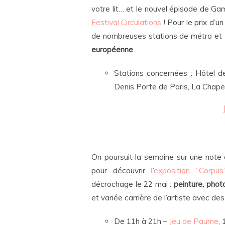
votre lit… et le nouvel épisode de G
Festival Circulations
! Pour le prix d’u
de nombreuses stations de métro et
européenne
.
Stations concernées : Hôtel de
Denis Porte de Paris, La Chapell
On poursuit la semaine sur une note a
pour découvrir l’
exposition “Corpus
décrochage le 22 mai :
peinture, phot
et variée carrière de l’artiste avec d
De 11h à 21h –
Jeu de Paume
,