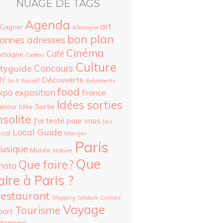
NUAGE DE TAGS
Agenda
art
 Gagner
Allemagne
bon plan
onnes adresses
Cinéma
Café
retagne
Cadeau
Culture
Concours
ityguide
Découverte
IY
Do It Yourself
Evénements
food
xpo
exposition
France
Idées sorties
Idée Sortie
umour
nsolite
J'ai testé pour vous
Jeu
Local Guide
cal
Manger
Paris
usique
Musée
Nature
Que
Que faire?
hoto
aire à Paris ?
estaurant
Sorties
Shopping
Solidaire
Voyage
Tourisme
port
vènement