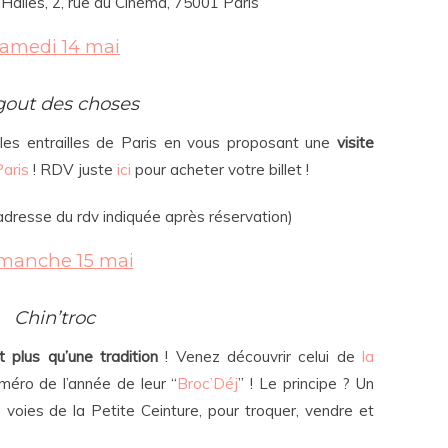
Halles, 2, rue du Cinéma, 75001 Paris
amedi 14 mai
gout des choses
 les entrailles de Paris en vous proposant une
visite
Paris
! RDV juste
ici
pour acheter votre billet !
(adresse du rdv indiquée après réservation)
manche 15 mai
Chin’troc
t plus qu’une tradition
! Venez découvrir celui de
la
méro de l’année de leur “
Broc’Déj
” ! Le principe ? Un
s voies de la Petite Ceinture, pour troquer, vendre et