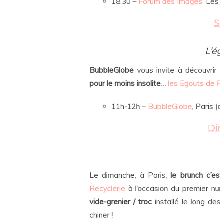
18.30 –
Forum des Images,
Les 
S
L’é
BubbleGlobe
vous invite à découvrir
pour le moins insolite
…
les Egouts de 
11h-12h –
BubbleGlobe
, Paris 
Di
Le dimanche, à Paris,
le brunch c’es
Recyclerie
à l’occasion du premier nu
vide-grenier / troc
installé le long de
chiner !