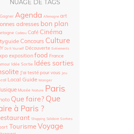
NUAGE DE TAGS
Agenda
art
 Gagner
Allemagne
bon plan
onnes adresses
Cinéma
Café
retagne
Cadeau
Culture
Concours
ityguide
Découverte
IY
Do It Yourself
Evénements
food
xpo
exposition
France
Idées sorties
Idée Sortie
umour
nsolite
J'ai testé pour vous
Jeu
Local Guide
cal
Manger
Paris
usique
Musée
Nature
Que
Que faire?
hoto
aire à Paris ?
estaurant
Sorties
Shopping
Solidaire
Voyage
Tourisme
port
vènement