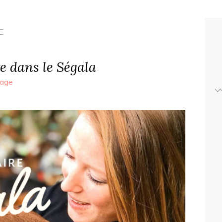
E
re dans le Ségala
age