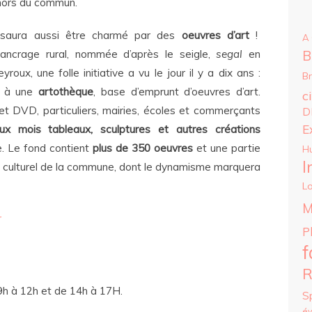
ors du commun.
 saura aussi être charmé par des
oeuvres d’art
!
A
 ancrage rural, nommée d’après le seigle,
segal
en
B
oux, une folle initiative a vu le jour il y a dix ans :
B
ce à une
artothèque
, base d’emprunt d’oeuvres d’art.
c
et DVD, particuliers, mairies, écoles et commerçants
D
E
x mois tableaux, sculptures et autres créations
e. Le fond contient
plus de 350 oeuvres
et une partie
H
I
re culturel de la commune, dont le dynamisme marquera
Lo
M
r
P
f
R
9h à 12h et de 14h à 17H.
S
é