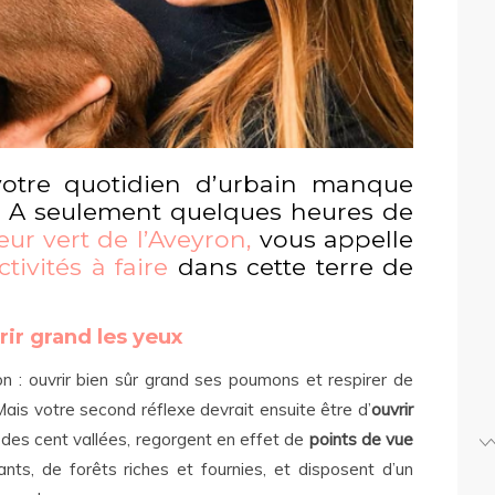
votre quotidien d’urbain manque
 A seulement quelques heures de
eur vert de l’Aveyron,
vous appelle
ctivités à faire
dans cette terre de
rir grand les yeux
on : ouvrir bien sûr grand ses poumons et respirer de
Mais votre second réflexe devrait ensuite être d’
ouvrir
 des cent vallées, regorgent en effet de
points de vue
nts, de forêts riches et fournies, et disposent d’un