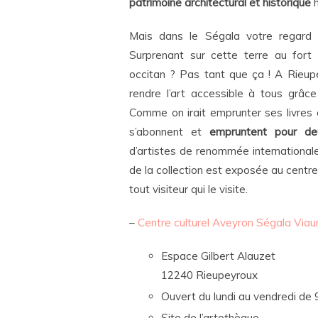
patrimoine architectural et historique
h
Mais dans le Ségala votre regard
Surprenant sur cette terre au fort
occitan ? Pas tant que ça ! A Rieupeyr
rendre l’art accessible à tous grâ
Comme on irait emprunter ses livres 
s’abonnent et
empruntent pour deu
d’artistes de renommée international
de la collection est exposée au cent
tout visiteur qui le visite.
–
Centre culturel Aveyron Ségala Viau
Espace Gilbert Alauzet
12240 Rieupeyroux
Ouvert du lundi au vendredi de 
Site de l’artothèque