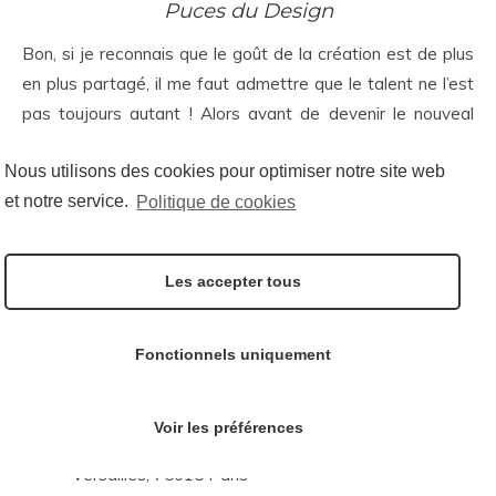
Puces du Design
Bon, si je reconnais que le goût de la création est de plus
en plus partagé, il me faut admettre que le talent ne l’est
pas toujours autant ! Alors avant de devenir le nouveal
espoir du design de demain, venez chiner et “shopper” ce
Nous utilisons des cookies pour optimiser notre site web
qui se fait de mieux aujourd’hui.
Les Puces du Design
sont
et notre service.
Politique de cookies
de retour pour leur 35ème édition : au programme, un
focus sur le travail de Gio Ponti, des pièces de design et
de mode vintage, des prototypes et du contemporain…
Les accepter tous
Les Puces du Design
Du 17 au 20 novembre, jeudi de 14h00 à 22h00,
Fonctionnels uniquement
vendredi à dimanche de 10h00 à 19h00
Tarifs et réservations
Voir les préférences
Porte de Versailles, 1 place de la Porte de
Versailles, 75015 Paris