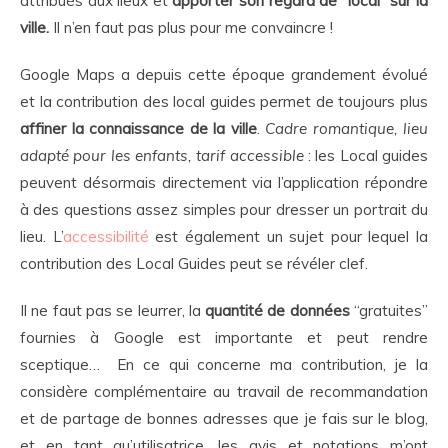
attribués aux lieux et
apporter son regard de “local” sur la
ville.
Il n’en faut pas plus pour me convaincre !
Google Maps a depuis cette époque grandement évolué
et la contribution des local guides permet de toujours plus
affiner la connaissance de la ville
.
Cadre romantique, lieu
adapté pour les enfants, tarif accessible
: les Local guides
peuvent désormais directement via l’application répondre
à des questions assez simples pour dresser un portrait du
lieu. L’
accessibilité
est également un sujet pour lequel la
contribution des Local Guides peut se révéler clef.
Il ne faut pas se leurrer, la
quantité de données
“gratuites”
fournies à Google est importante et peut rendre
sceptique… En ce qui concerne ma contribution, je la
considère complémentaire au travail de recommandation
et de partage de bonnes adresses que je fais sur le blog,
et en tant qu’utilisatrice, les avis et notations m’ont