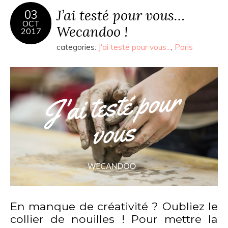
J’ai testé pour vous…
03
OCT
Wecandoo !
2017
categories:
J'ai testé pour vous...
,
Paris
En manque de créativité ? Oubliez le
collier de nouilles ! Pour mettre la