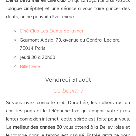
Dents de la mer
en ciné club
. Un quizz façon Sharks Attack
(blague cinéphile) et une séance à vous faire grincer des
dents, on ne pouvait rêver mieux.
Ciné Club Les Dents de la mer
Gaumont Alésia, 73, avenue du Général Leclerc,
75014 Paris
Jeudi 30 à 20h00
Billetterie
Vendredi 31 août
Ca boum ?
Si vous avez connu le club Dorothée, les colliers ras du
cou, les pogs et le téléphone fixe qui coupait votre (très
lente) connexion internet, cette soirée est faite pour vous.
Le
meilleur des années 80
vous attend à la Bellevilloise et
le voyage dans le temps est assuré. Entrée gratuite pour