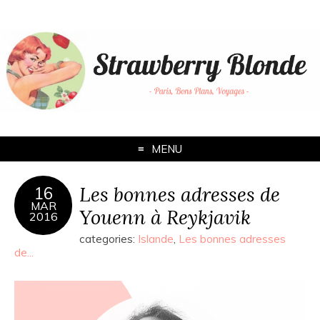
MENU
Les bonnes adresses de
16
MAR
Youenn à Reykjavik
2016
categories:
Islande
,
Les bonnes adresses
de...