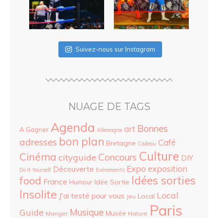
Suivez-nous sur Instagram
NUAGE DE TAGS
Agenda
Bonnes
art
A Gagner
Allemagne
bon plan
adresses
Café
Bretagne
Cadeau
Culture
Cinéma
Concours
cityguide
DIY
Expo
exposition
Découverte
Do It Yourself
Evénements
food
Idées sorties
France
Idée Sortie
Humour
Insolite
Local
J'ai testé pour vous
Local
Jeu
Paris
Musique
Guide
Musée
Manger
Nature