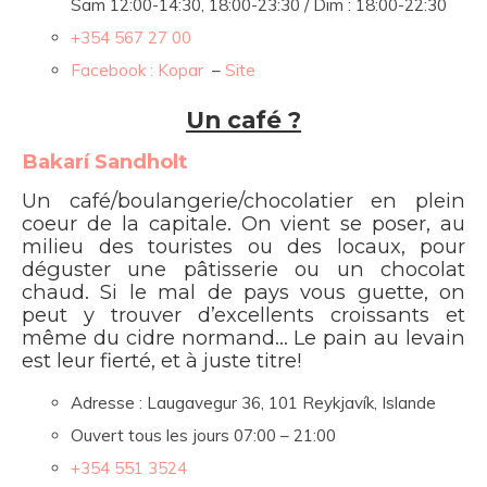
Sam 12
:00-14:30
,
18:00-23:30 / Dim : 18:00-22:30
+354 567 27 00
Facebook : Kopar
–
Site
Un café ?
Bakarí Sandholt
Un café/boulangerie/chocolatier en plein
coeur de la capitale. On vient se poser, au
milieu des touristes ou des locaux, pour
déguster une pâtisserie ou un chocolat
chaud. Si le mal de pays vous guette, on
peut y trouver d’excellents croissants et
même du cidre normand… Le pain au levain
est leur fierté, et à juste titre!
Adresse : Laugavegur 36, 101 Reykjavík, Islande
Ouvert tous les jours 07:00 – 21:00
+354 551 3524