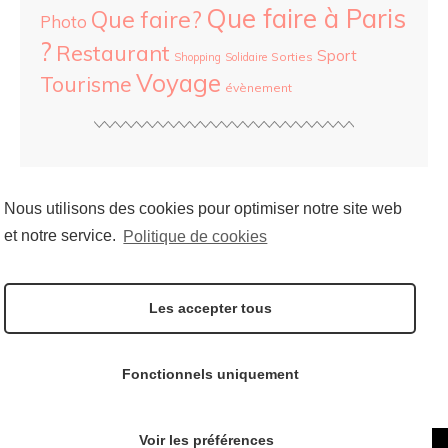
Que faire à Paris
Que faire?
Photo
?
Restaurant
Sport
Sorties
Shopping
Solidaire
Voyage
Tourisme
évènement
ARCHIVES
Nous utilisons des cookies pour optimiser notre site web
et notre service.
Politique de cookies
SOCIAL
Les accepter tous
Follow me on:
Fonctionnels uniquement
Voir les préférences