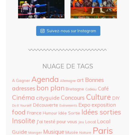
Suivez-nous sur Instagram
NUAGE DE TAGS
Agenda
Bonnes
art
A Gagner
Allemagne
bon plan
adresses
Café
Bretagne
Cadeau
Culture
Cinéma
Concours
cityguide
DIY
Expo
exposition
Découverte
Do It Yourself
Evénements
food
Idées sorties
France
Idée Sortie
Humour
Insolite
Local
J'ai testé pour vous
Local
Jeu
Paris
Musique
Guide
Musée
Manger
Nature