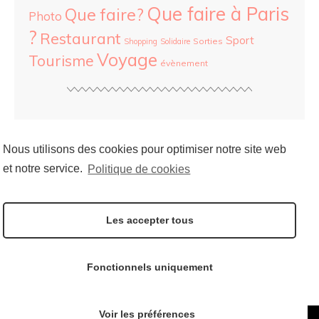
Que faire à Paris
Que faire?
Photo
?
Restaurant
Sport
Sorties
Shopping
Solidaire
Voyage
Tourisme
évènement
ARCHIVES
Nous utilisons des cookies pour optimiser notre site web
et notre service.
Politique de cookies
SOCIAL
Les accepter tous
Follow me on:
Fonctionnels uniquement
Voir les préférences