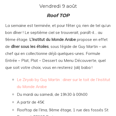
Vendredi 9 août
Roof TOP
La semaine est terminée, et pour fêter ça, rien de tel qu’un
bon dîner ! Le septième ciel se trouverait, paraît-il… au
9
ème
étage.
L’Institut du Monde Arabe
propose en effet
de
dîner sous les étoiles
, sous l’égide de Guy Martin – un
chef qui en collectionne déjà quelques-unes. Formule
Entrée – Plat, Plat – Dessert ou Menu Découverte, quel
que soit votre choix, vous en resterez (ali) baba !
Le Ziryab by Guy Martin : diner sur le toit de l’Institut
du Monde Arabe
Du mardi au samedi, de 19h30 à 00h00
A partir de 45€
Rooftop de l’Ima, 9
ème
étage, 1 rue des fossés St