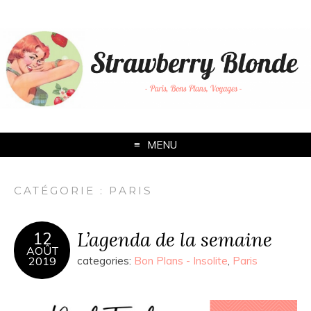
MENU
CATÉGORIE :
PARIS
L’agenda de la semaine
12
AOÛT
2019
categories:
Bon Plans - Insolite
,
Paris