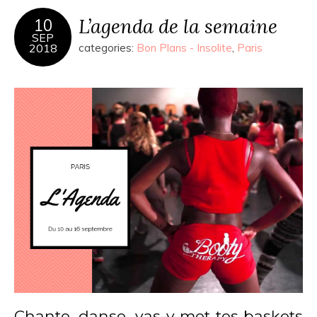
L’agenda de la semaine
10
SEP
2018
categories:
Bon Plans - Insolite
,
Paris
Chante, danse, vas-y met tes baskets