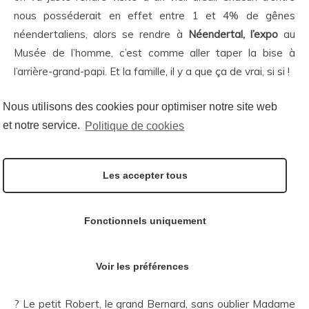
nous posséderait en effet entre 1 et 4% de gênes
néendertaliens, alors se rendre à
Néendertal, l’expo
au
Musée de l’homme, c’est comme aller taper la bise à
l’arrière-grand-papi. Et la famille, il y a que ça de vrai, si si !
Néendertal, l’expo
Nous utilisons des cookies pour optimiser notre site web
Musée de l’homme, 17 place du Trocadéro, 75016
et notre service.
Politique de cookies
Paris
Jusqu’au 07 janvier 2019,
billetterie
Les accepter tous
En bonus, un extrait de la chanson d’Arielle
Dombasle juste
ici
Fonctionnels uniquement
Jeudi 13 septembre
Rouge Pivot
Voir les préférences
Qui eut crû que l’orthographe pouvait faire rougir de plaisir
? Le petit Robert, le grand Bernard, sans oublier Madame