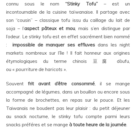
connu sous le nom
“Stinky Tofu”
– est un
incontournable de la cuisine taïwanaise. Il partage avec
son “cousin” – classique tofu issu du caillage du lait de
soja – l’
aspect pâteux et mou
, mais s’en distingue par
l’odeur. Le stinky tofu est en effet sacrément bien nommé
:
impossible de manquer ses effluves
dans les night
markets nombreux sur l’île ! Il fait honneur aux origines
étymologiques du terme chinois 豆腐 dòufu,
ou
« pourriture de haricots »
.
Souvent
frit avant d’être consommé
, il se mange
accompagné de légumes, dans un bouillon ou encore sous
la forme de brochettes, en repas sur le pouce. Et les
Taiwanais ne boudent pas leur plaisir : du petit déjeuner
au snack nocturne, le stinky tofu compte parmi leurs
snacks préféres et se mange
à toute heure de la journée
.