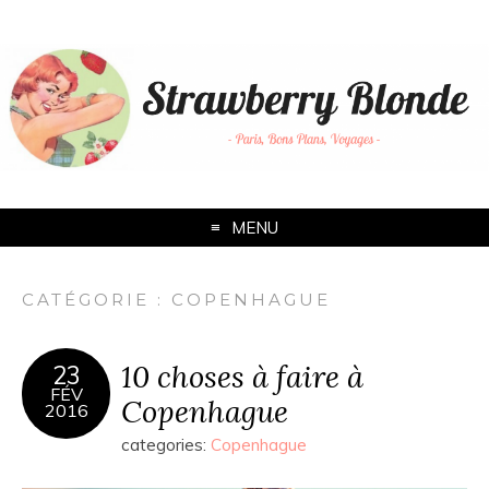
MENU
CATÉGORIE :
COPENHAGUE
10 choses à faire à
23
FÉV
Copenhague
2016
categories:
Copenhague