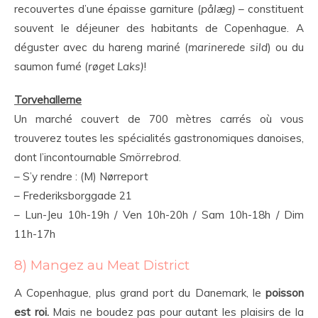
recouvertes d’une épaisse garniture (
pålæg)
– constituent
souvent le déjeuner des habitants de Copenhague. A
déguster avec du hareng mariné (
marinerede sild
) ou du
saumon fumé (
røget Laks)
!
Torvehallerne
Un marché couvert de 700 mètres carrés où vous
trouverez toutes les spécialités gastronomiques danoises,
dont l’incontournable
Smörrebrod
.
– S’y rendre : (M) Nørreport
– Frederiksborggade 21
– Lun-Jeu 10h-19h / Ven 10h-20h / Sam 10h-18h / Dim
11h-17h
8) Mangez au Meat District
A Copenhague, plus grand port du Danemark, le
poisson
est roi.
Mais ne boudez pas pour autant les plaisirs de la